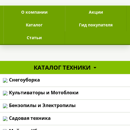
top-line
О компании
Акции
Каталог
Гид покупателя
Статьи
page-header v1/v2/v3/v4
КАТАЛОГ ТЕХНИКИ
Снегоуборка
Культиваторы и Мотоблоки
Бензопилы и Электропилы
БЕСПЛАТНАЯ
По Москве и М
Садовая техника