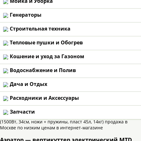
Мойка и Уборка
ПРЕДПРОДАЖ
Бесплатно
Генераторы
ОФИЦИАЛЬНЫ
Строительная техника
с 20-летним оп
Тепловые пушки и Обогрев
ДОПОЛНИТЕ
Кошение и уход за Газоном
От цены на са
Водоснабжение и Полив
/.row
Дача и Отдых
Расходники и Аксессуары
Запчасти
Аэратор — вертикуттер электрический MTD