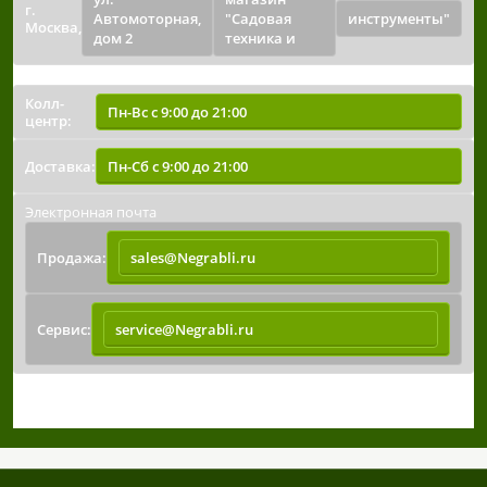
г.
Автомоторная,
"Садовая
инструменты"
Москва,
дом 2
техника и
Время работы
Колл-
Пн-Вс с 9:00 до 21:00
центр:
Доставка:
Пн-Сб с 9:00 до 21:00
Электронная почта
Продажа:
sales@Negrabli.ru
Сервис:
service@Negrabli.ru
/.footer-top