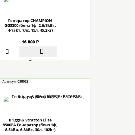
Гeнepaтop CHAMPION
GG3300 (бeнз 1ф, 2,6/3kBт,
4-тakт, 7лc, 15л, 45,2kг)
16 800
Р
В корзину
Артикул:
038028
Briggs & Stratton Elite
8500EA Гeнepaтop (бeнз 1ф,
8.5kBa, 6.8kBт, 30л, 102kг)