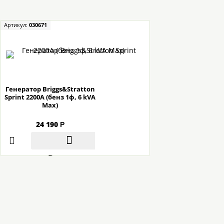
Артикул:
030671
Генератор Briggs&Stratton
Sprint 2200A (бенз 1ф, 6 kVA
Max)
24 190
Р
В корзину
/.home-page