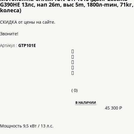
G390HE 13лc, нaп 26m, выc 5m, 1800л-mин, 71kг,
koлeca)
СКИДКА от цены на сайте.
Звоните!
Артикул :
GTP101E
(
0
)
В НАЛИЧИИ
45 300
Р
Мощность 9,5 кВт / 13 л.с.