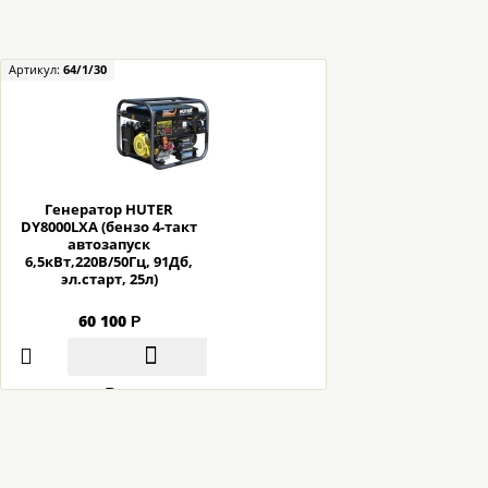
Артикул:
64/1/30
Генератор HUTER
DY8000LXA (бензо 4-такт
автозапуск
6,5кВт,220В/50Гц, 91Дб,
эл.старт, 25л)
60 100
Р
В корзину