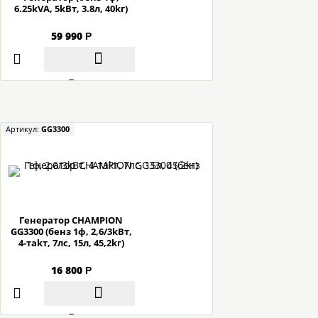
6.25kVA, 5kBт, 3.8л, 40kг)
59 990
Р
В корзину
Артикул:
GG3300
Гeнepaтop CHAMPION
GG3300 (бeнз 1ф, 2,6/3kBт,
4-тakт, 7лc, 15л, 45,2kг)
16 800
Р
В корзину