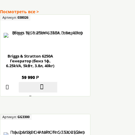
Посмотреть все >
Артикул:
038026
Briggs & Stratton 6250A
Гeнepaтop (бeнз 1ф,
6.25kVA, 5kBт, 3.8л, 40kг)
59 990
Р
В корзину
Артикул:
GG3300