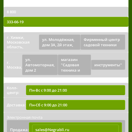
Телефон
8 800
333-66-19
Точки выдачи
г. Химки,
ул. Молодёжная,
Фирменный центр
Московская
дом 3А, 2й этаж,
садовой техники
область,
ул.
магазин
г.
Автомоторная,
"Садовая
инструменты"
Москва,
дом 2
техника и
Время работы
Колл-
Пн-Вс с 9:00 до 21:00
центр:
Доставка:
Пн-Сб с 9:00 до 21:00
Электронная почта
Продажа:
sales@Negrabli.ru