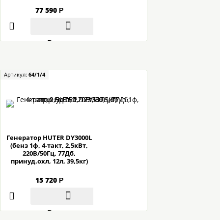
77 590
Р
В корзину
Артикул:
64/1/4
Генератор HUTER DY3000L
(бенз 1ф, 4-такт, 2,5кВт,
220В/50Гц, 77Дб,
принуд.охл, 12л, 39,5кг)
15 720
Р
В корзину