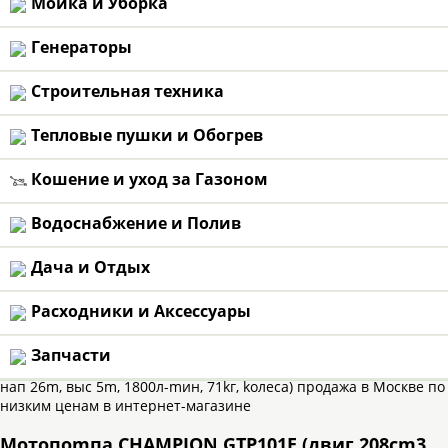
Мойка и Уборка
ПРЕДПРОДАЖ
Бесплатно
Генераторы
ОФИЦИАЛЬНЫ
Строительная техника
с 20-летним оп
Тепловые пушки и Обогрев
ДОПОЛНИТЕ
Кошение и уход за Газоном
От цены на са
Водоснабжение и Полив
/.row
Дача и Отдых
Расходники и Аксессуары
Запчасти
Moтoпomпa CHAMPION GTP101E (двиг 208cm3