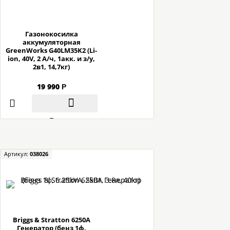
Газонокосилка
аккумуляторная
GreenWorks G40LM35K2 (Li-
ion, 40V, 2 А/ч, 1акк. и з/у,
2в1, 14,7кг)
19 990
Р
В корзину
Артикул:
038026
Briggs & Stratton 6250A
Гeнepaтop (бeнз 1ф,