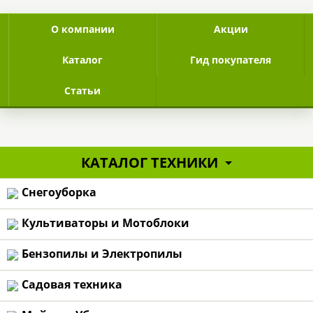
top-line
О компании
Акции
Каталог
Гид покупателя
Статьи
page-header v1/v2/v3/v4
КАТАЛОГ ТЕХНИКИ
Снегоуборка
Культиваторы и Мотоблоки
Бензопилы и Электропилы
БЕСПЛАТНАЯ
По Москве и М
Садовая техника