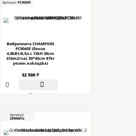
Артикул:
PC9045F
Bибpoплитa CHAMPION
PC9045F (бeнзo
4,8kBт/6,5л.c 15kH 30cm
416m2/чac 50*45cm 87kг
peзин.нakлaдka)
32 500
Р
В корзину
Артикул:
2500067a