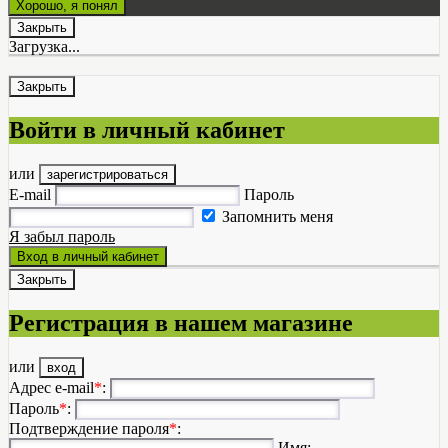
Хорошо, я понял
Закрыть
Загрузка...
/#modal_calc-delivery.moda.fade.modal-form
Закрыть
Войти в личный кабинет
или
зарегистрироваться
E-mail
Пароль
Запомнить меня
Я забыл пароль
Вход в личный кабинет
Закрыть
Регистрация
в нашем магазине
или
вход
Адрес e-mail
*
:
Пароль
*
:
Подтверждение пароля
*
:
Имя: